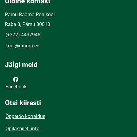
Üldine kontakt
Pärnu Rääma Põhikool
Raba 3, Pärnu 80010
(+372) 4437945
kool@raama.ee
Jälgi meid
Facebook
Otsi kiiresti
Õppetöö korraldus
Õpilaspileti info