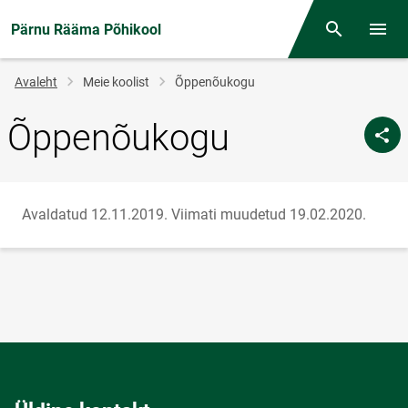
Pärnu Rääma Põhikool
Otsing
Menüü
Jälglink
Avaleht
Meie koolist
Õppenõukogu
Õppenõukogu
Avaldatud 12.11.2019.
Viimati muudetud 19.02.2020.