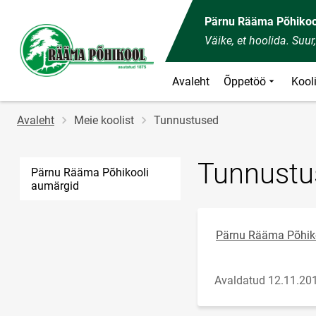
Pärnu Rääma Põhikoo
Väike, et hoolida. Suur
Avaleht
Õppetöö
Kool
Jälglink
Avaleht
Meie koolist
Tunnustused
Tunnustu
Pärnu Rääma Põhikooli
aumärgid
Pärnu Rääma Põhik
Avaldatud 12.11.20