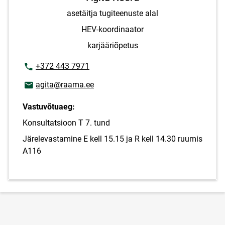
asetäitja tugiteenuste alal
HEV-koordinaator
karjääriõpetus
Telefoninumber
+372 443 7971
E-posti aadress
agita@raama.ee
Vastuvõtuaeg:
Konsultatsioon T 7. tund
Järelevastamine E kell 15.15 ja R kell 14.30 ruumis
A116