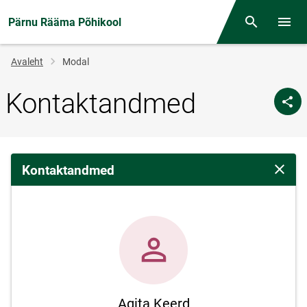
Pärnu Rääma Põhikool
Otsing
Menüü
Jälglink
Avaleht
Modal
Kontaktandmed
Kontaktandmed
Sulge 
Agita Keerd