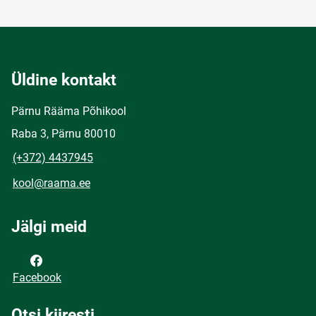
Üldine kontakt
Pärnu Rääma Põhikool
Raba 3, Pärnu 80010
(+372) 4437945
kool@raama.ee
Jälgi meid
Facebook
Otsi kiiresti