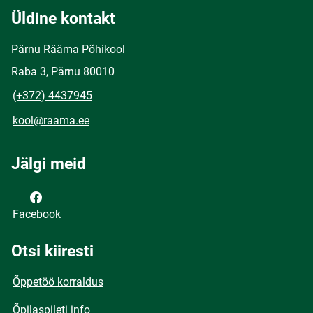
Üldine kontakt
Pärnu Rääma Põhikool
Raba 3, Pärnu 80010
(+372) 4437945
kool@raama.ee
Jälgi meid
Facebook
Otsi kiiresti
Õppetöö korraldus
Õpilaspileti info