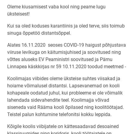
Oleme kiusamisest vaba kool ning peame lugu
üksteisest!
Kui sa oled koduses karantiinis ja oled terve, siis toimub
sinuga õppetöö distantsõppel.
Alates 16.11.2020 seoses COVID-19 haigust põhjustava
viiruse levikuga on käitumisjuhised ja soovitused ning
võttes aluseks EV Peaministri soovitused ja Pärnu
Linnapea käskkirjas nr 59 10.11.2020 toodud meetmed -
Koolimajas viibides oleme üksteise suhtes viisakad ja
hoiame võimalusel distantsi. Lapsevanemad on kooli
kohapeale oodatud juhul, kui probleeme ei ole võimalik
lahendada sidevahendite teel. Koolimajja võivad
siseneda vaid Rääma kooli õpilased ning koolitöötajad.
Teistel palun kohtumine telefonitsi kokku leppida.
Kõigile koolis viibijatele on kättesaadavad desoained
klassiruumides ning koridoris, kooli töötajatele on