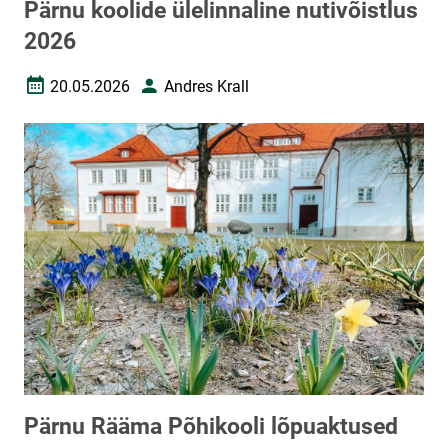
Pärnu koolide ülelinnaline nutivõistlus
2026
20.05.2026
Andres Krall
Loomise kuupäev
Autor
Pärnu Rääma Põhikooli lõpuaktused