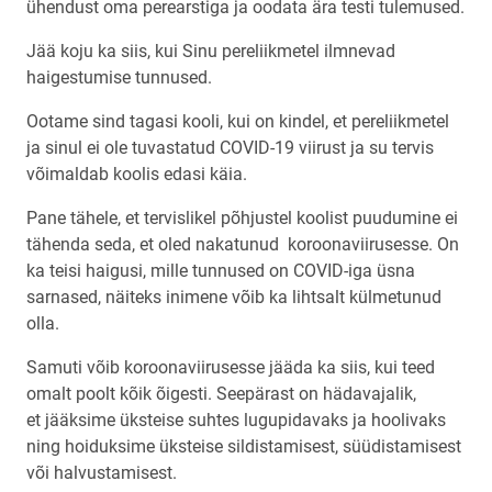
ühendust oma perearstiga ja oodata ära testi tulemused.
Jää koju ka siis, kui Sinu pereliikmetel ilmnevad
haigestumise tunnused.
Ootame sind tagasi kooli, kui on kindel, et pereliikmetel
ja sinul ei ole tuvastatud COVID-19 viirust ja su tervis
võimaldab koolis edasi käia.
Pane tähele, et tervislikel põhjustel koolist puudumine ei
tähenda seda, et oled nakatunud koroonaviirusesse. On
ka teisi haigusi, mille tunnused on COVID-iga üsna
sarnased, näiteks inimene võib ka lihtsalt külmetunud
olla.
Samuti võib koroonaviirusesse jääda ka siis, kui teed
omalt poolt kõik õigesti. Seepärast on hädavajalik,
et jääksime üksteise suhtes lugupidavaks ja hoolivaks
ning hoiduksime üksteise sildistamisest, süüdistamisest
või halvustamisest.