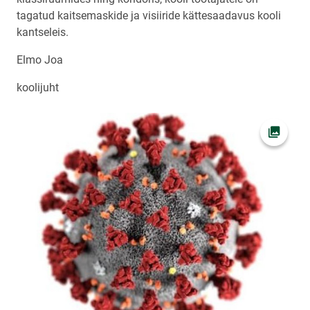
tagatud kaitsemaskide ja visiiride kättesaadavus kooli
kantseleis.
Elmo Joa
koolijuht
Ava fot