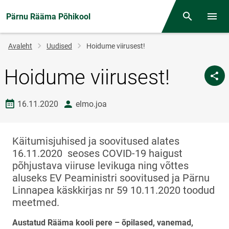
Pärnu Rääma Põhikool
Otsing
Menüü
Jälglink
Avaleht
Uudised
Hoidume viirusest!
Hoidume viirusest!
Loomise kuupäev
autor
16.11.2020
elmo.joa
Käitumisjuhised ja soovitused alates
16.11.2020 seoses COVID-19 haigust
põhjustava viiruse levikuga ning võttes
aluseks EV Peaministri soovitused ja Pärnu
Linnapea käskkirjas nr 59 10.11.2020 toodud
meetmed.
Austatud Rääma kooli pere – õpilased, vanemad,