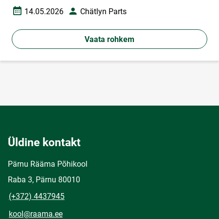
14.05.2026
Chätlyn Parts
Loomise kuupäev
Autor
Vaata rohkem
Üldine kontakt
Pärnu Rääma Põhikool
Raba 3, Pärnu 80010
(+372) 4437945
kool@raama.ee