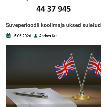
Suveperioodil koolimaja uksed suletud
15.06.2026
Andres Krall
Loomise kuupäev
Autor