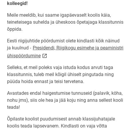
kolleegid!
Meile meeldib, kui saame igapäevaselt koolis käia,
teineteisega suhelda ja üheskoos õpetajaga klassitunnis
õppida.
Eesti riigijuhtide pöördumist olete kindlasti kõik näinud
ja kuulnud -
Presidendi, Riigikogu esimehe ja peaministri
link opens on new page
ühispöördumine
Selleks, et meil poleks vaja istuda kodus arvuti taga
klassitunnis, tuleb meil kõigil ühiselt pingutada ning
püüda hoida ennast ja teisi tervetena.
Avastades endal haigestumise tunnuseid (palavik, köha,
nohu jms), siis ole hea ja jää koju ning anna sellest kooli
teada!
Õpilaste koolist puudumisest annab klassijuhatajale
koolis teada lapsevanem. Kindlasti on vaja võtta